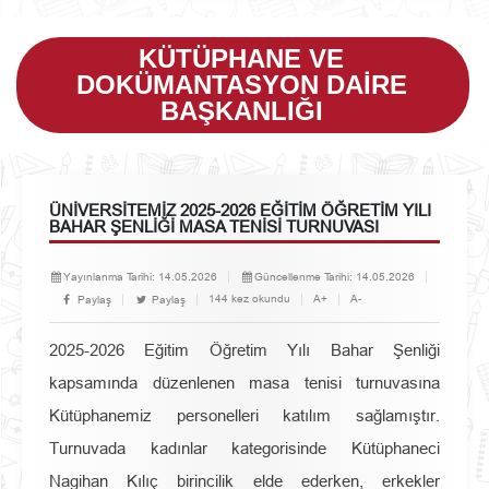
KÜTÜPHANE VE
DOKÜMANTASYON DAIRE
BAŞKANLIĞI
ÜNİVERSİTEMİZ 2025-2026 EĞİTİM ÖĞRETİM YILI
BAHAR ŞENLİĞİ MASA TENİSİ TURNUVASI
Yayınlanma Tarihi:
14.05.2026
Güncellenme Tarihi:
14.05.2026
144 kez okundu
A+
A-
Paylaş
Paylaş
2025-2026 Eğitim Öğretim Yılı Bahar Şenliği
kapsamında düzenlenen masa tenisi turnuvasına
Kütüphanemiz personelleri katılım sağlamıştır.
Turnuvada kadınlar kategorisinde Kütüphaneci
Nagihan Kılıç birincilik elde ederken, erkekler