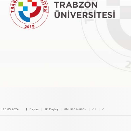
358 kez okundu
A+
A-
i:
20.05.2024
Paylaş
Paylaş